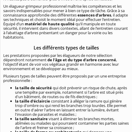
Un élagueur-grimpeur professionnel maîtrise les compétences et les
savoirs indispensables pour mener à bien ce type de tâche. Grâce à sa
connaissance approfondie des différentes
essences d’arbres
, il adapte
ses techniques et choisit le moment idéal pour effectuer l’entretien.
Équipé d’un
matériel de haute qualité
qu’il manipule en toute
sécurité, il intervient dans divers contextes, allant de l’entretien courant
à l’abattage d’arbres présentant un danger pour la voirie ou les
habitations.
Les différents types de tailles
Les prestations proposées par les élagueurs de notre sélection
dépendront notamment
de l'âge et du type d'arbre concerné
,
l'objectif étant de voir vos végétaux grandir en harmonie avec leur
environnement et se développer au mieux.
Plusieurs types de tailles peuvent être proposés par un une entreprise
professionnelle :
la taille de sécurité
qui doit prévenir un risque de chute, après
une tempête par exemple, notamment si l'arbre est situé près
d'un bâtiment, de routes ou de fils électriques ;
la taille d'éclaircie
consistant à alléger la ramure qui génère
trop d'ombre ou qui rend les branches trop lourdes. Elle permet
en outre d'aérer l'arbre en laissant entrer la lumière, évitant
l'invasion de parasites et maladies ;
la taille sanitaire
visant à éliminer les branches mortes,
abîmées ou malades qui pourraient contaminer les parties saines
de l'arbre et freiner sa croissance ;
la taille de forme ou architecturée
qui donnera une