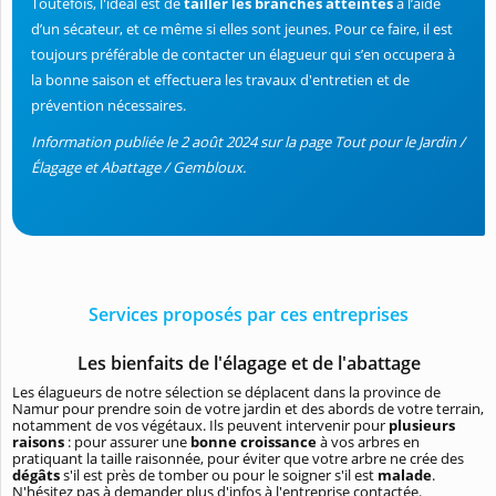
Toutefois, l'idéal est de
tailler les branches atteintes
à l’aide
d’un sécateur, et ce même si elles sont jeunes. Pour ce faire, il est
toujours préférable de contacter un élagueur qui s’en occupera à
la bonne saison et effectuera les travaux d'entretien et de
prévention nécessaires.
Information publiée le 2 août 2024 sur la page Tout pour le Jardin /
Élagage et Abattage / Gembloux.
Services proposés par ces entreprises
Les bienfaits de l'élagage et de l'abattage
Les élagueurs de notre sélection se déplacent dans la province de
Namur pour prendre soin de votre jardin et des abords de votre terrain,
notamment de vos végétaux. Ils peuvent intervenir pour
plusieurs
raisons
: pour assurer une
bonne croissance
à vos arbres en
pratiquant la taille raisonnée, pour éviter que votre arbre ne crée des
dégâts
s'il est près de tomber ou pour le soigner s'il est
malade
.
N'hésitez pas à demander plus d'infos à l'entreprise contactée.