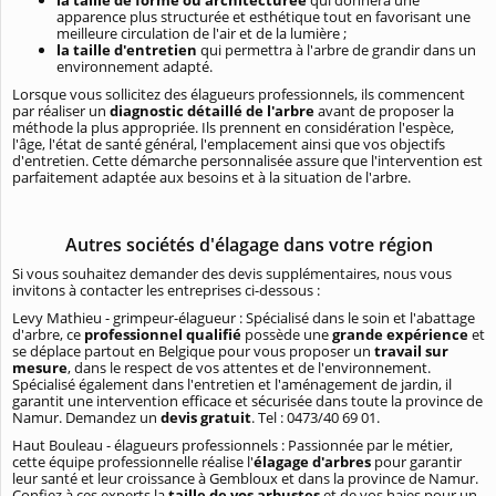
apparence plus structurée et esthétique tout en favorisant une
meilleure circulation de l'air et de la lumière ;
la taille d'entretien
qui permettra à l'arbre de grandir dans un
environnement adapté.
Lorsque vous sollicitez des élagueurs professionnels, ils commencent
par réaliser un
diagnostic détaillé de l'arbre
avant de proposer la
méthode la plus appropriée. Ils prennent en considération l'espèce,
l'âge, l'état de santé général, l'emplacement ainsi que vos objectifs
d'entretien. Cette démarche personnalisée assure que l'intervention est
parfaitement adaptée aux besoins et à la situation de l'arbre.
Autres sociétés d'élagage dans votre région
Si vous souhaitez demander des devis supplémentaires, nous vous
invitons à contacter les entreprises ci-dessous :
Levy Mathieu - grimpeur-élagueur : Spécialisé dans le soin et l'abattage
d'arbre, ce
professionnel qualifié
possède une
grande expérience
et
se déplace partout en Belgique pour vous proposer un
travail sur
mesure
, dans le respect de vos attentes et de l'environnement.
Spécialisé également dans l'entretien et l'aménagement de jardin, il
garantit une intervention efficace et sécurisée dans toute la province de
Namur. Demandez un
devis gratuit
. Tel : 0473/40 69 01.
Haut Bouleau - élagueurs professionnels : Passionnée par le métier,
cette équipe professionnelle réalise l'
élagage d'arbres
pour garantir
leur santé et leur croissance à Gembloux et dans la province de Namur.
Confiez à ces experts la
taille de vos arbustes
et de vos haies pour un