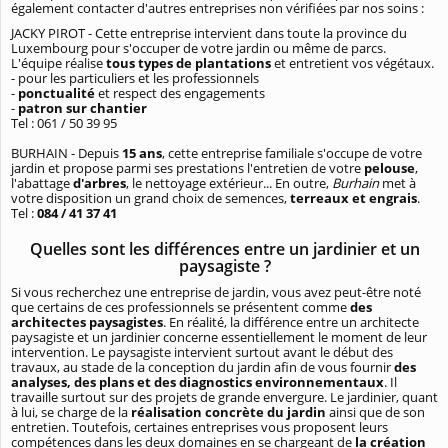
également contacter d'autres entreprises non vérifiées par nos soins :
JACKY PIROT - Cette entreprise intervient dans toute la province du
Luxembourg pour s'occuper de votre jardin ou même de parcs.
L'équipe réalise
tous types de plantations
et entretient vos végétaux.
- pour les particuliers et les professionnels
-
ponctualité
et respect des engagements
-
patron sur chantier
Tel : 061 / 50 39 95
BURHAIN - Depuis
15 ans
, cette entreprise familiale s'occupe de votre
jardin et propose parmi ses prestations l'entretien de votre
pelouse
,
l'abattage
d'arbres
, le nettoyage extérieur... En outre,
Burhain
met à
votre disposition un grand choix de semences,
terreaux et engrais
.
Tel :
084 / 41 37 41
Quelles sont les différences entre un jardinier et un
paysagiste ?
Si vous recherchez une entreprise de jardin, vous avez peut-être noté
que certains de ces professionnels se présentent comme
des
architectes paysagistes
. En réalité, la différence entre un architecte
paysagiste et un jardinier concerne essentiellement le moment de leur
intervention. Le paysagiste intervient surtout avant le début des
travaux, au stade de la conception du jardin afin de vous fournir
des
analyses, des plans et des diagnostics environnementaux
. Il
travaille surtout sur des projets de grande envergure. Le jardinier, quant
à lui, se charge de la
réalisation concrète du jardin
ainsi que de son
entretien. Toutefois, certaines entreprises vous proposent leurs
compétences dans les deux domaines en se chargeant de
la création