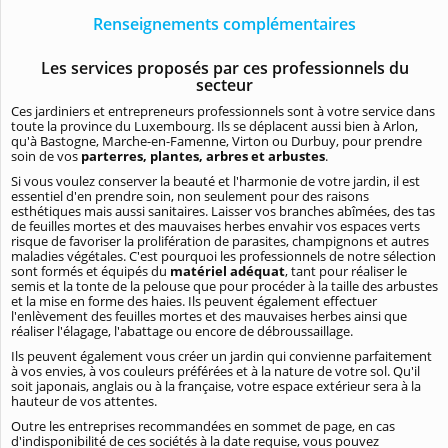
Renseignements complémentaires
Les services proposés par ces professionnels du
secteur
Ces jardiniers et entrepreneurs professionnels sont à votre service dans
toute la province du Luxembourg. Ils se déplacent aussi bien à Arlon,
qu'à Bastogne, Marche-en-Famenne, Virton ou Durbuy, pour prendre
soin de vos
parterres, plantes, arbres et arbustes
.
Si vous voulez conserver la beauté et l'harmonie de votre jardin, il est
essentiel d'en prendre soin, non seulement pour des raisons
esthétiques mais aussi sanitaires. Laisser vos branches abîmées, des tas
de feuilles mortes et des mauvaises herbes envahir vos espaces verts
risque de favoriser la prolifération de parasites, champignons et autres
maladies végétales. C'est pourquoi les professionnels de notre sélection
sont formés et équipés du
matériel adéquat
, tant pour réaliser le
semis et la tonte de la pelouse que pour procéder à la taille des arbustes
et la mise en forme des haies. Ils peuvent également effectuer
l'enlèvement des feuilles mortes et des mauvaises herbes ainsi que
réaliser l'élagage, l'abattage ou encore de débroussaillage.
Ils peuvent également vous créer un jardin qui convienne parfaitement
à vos envies, à vos couleurs préférées et à la nature de votre sol. Qu'il
soit japonais, anglais ou à la française, votre espace extérieur sera à la
hauteur de vos attentes.
Outre les entreprises recommandées en sommet de page, en cas
d'indisponibilité de ces sociétés à la date requise, vous pouvez